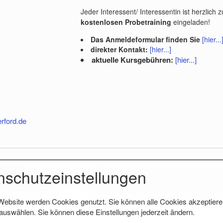
Jeder Interessent/ Interessentin ist herzlich 
kostenlosen Probetraining
eingeladen!
Das Anmeldeformular finden Sie
[hier...
direkter Kontakt:
[hier...]
aktuelle Kursgebühren:
[hier...]
rford.de
nschutzeinstellungen
Uhrzeit
Ort
17:00 – 18:00 Uhr
Sporthalle Herford-Eickum, Stedefreunde
Website werden Cookies genutzt. Sie können alle Cookies akzeptiere
uswählen. Sie können diese Einstellungen jederzeit ändern.