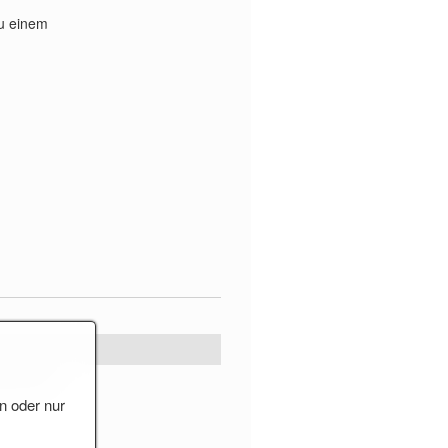
zu einem
]
r Str.48
n oder nur