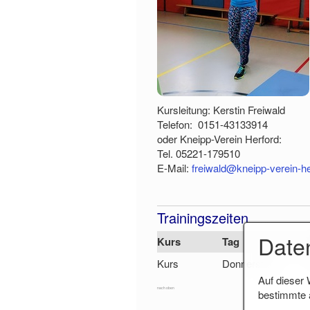
Kursleitung: Kerstin Freiwald
Telefon: 0151-43133914
oder Kneipp-Verein Herford:
Tel. 05221-179510
E-Mail:
freiwald@kneipp-verein-he
Trainingszeiten
Date
Kurs
Tag
Kurs
Donnerstag
Auf dieser 
nach oben
bestimmte a